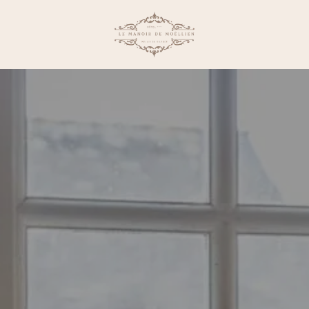
prenota una camera
per prenotare 