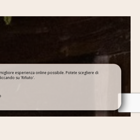
a migliore esperienza online possibile. Potete scegliere di
liccando su 'Rifiuto'.
LORA LA
o