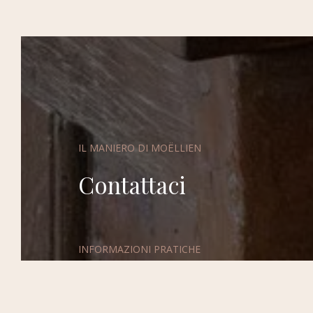
IL MANIERO DI MOËLLIEN
Contattaci
GAL
MATRIMONIO & EVENTO
INFORMAZIONI PRATICHE
02 98 92 50 40
bienvenue@manoirmoellien.fr