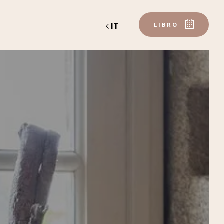
IT
LIBRO
un tavolo
matrimoni ed eventi