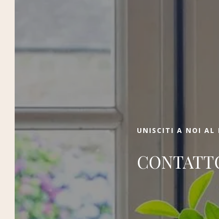
Prenotare
Regalati la Bretagna prenotando
direttamente il tuo soggiorno, per telefono,
via e-mail, tramite il modulo di contatto o sul
nostro sito web. Per scoprire tutto sul
nostro hotel vicino a Locronan, vi invitiamo a
contattarci. Saremo lieti di darvi il benvenuto
UNISCITI A NOI A
all'Hôtel le Manoir de Moëllien!
CONTATTO