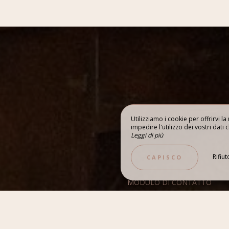
Utilizziamo i cookie per offrirvi l
impedire l'utilizzo dei vostri dati c
TURISMO / ESP
Leggi di più
LERIA
BRETAGNA
Rifiut
CAPISCO
MODULO DI CONTATTO