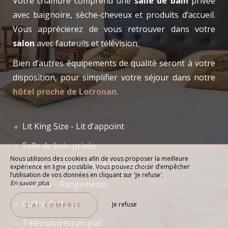
Votre chambre comprend une
salle de bain
privée
avec baignoire, sèche-cheveux et produits d’accueil.
Vous apprécierez de vous retrouver dans votre
salon
avec fauteuils et télévision.
Bien d’autres équipements de qualité seront à votre
disposition, pour simplifier votre séjour dans notre
hôtel proche de Locronan
.
Lit King Size - Lit d'appoint
Salle de bain privée
Nous utilisons des cookies afin de vous proposer la meilleure
Sèche-cheveux – Produits accueil
expérience en ligne possible. Vous pouvez choisir d’empêcher
l’utilisation de vos données en cliquant sur 'Je refuse'.
En savoir plus
Bureau – Rangements
Coffre-fort
Je refuse
J’AI COMPRIS
Télévision écran plat